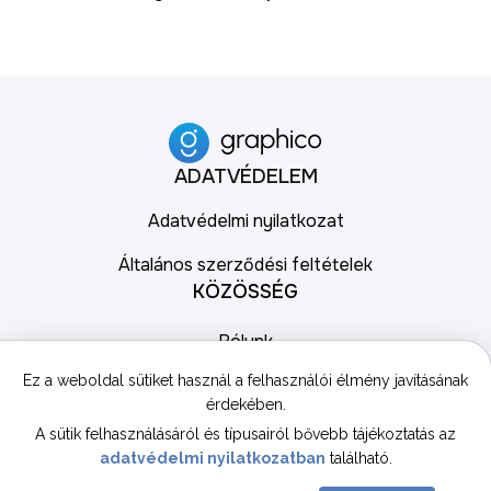
ADATVÉDELEM
Adatvédelmi nyilatkozat
Általános szerződési feltételek
KÖZÖSSÉG
Rólunk
Kapcsolati űrlap
Ez a weboldal sütiket használ a felhasználói élmény javításának
érdekében.
ELÉRHETŐSÉG
A sütik felhasználásáról és típusairól bővebb tájékoztatás az
hello@graphico.hu
adatvédelmi nyilatkozatban
található.
+36 30 559 3022