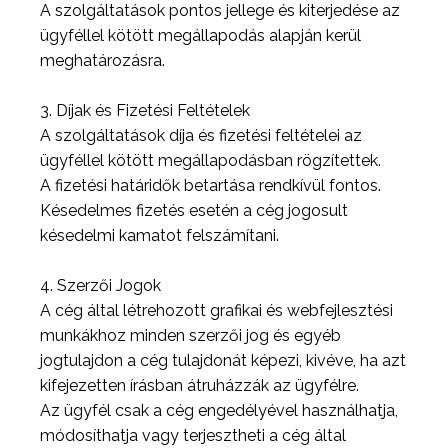
A szolgáltatások pontos jellege és kiterjedése az
ügyféllel kötött megállapodás alapján kerül
meghatározásra.
3. Díjak és Fizetési Feltételek
A szolgáltatások díja és fizetési feltételei az
ügyféllel kötött megállapodásban rögzítettek.
A fizetési határidők betartása rendkívül fontos.
Késedelmes fizetés esetén a cég jogosult
késedelmi kamatot felszámítani.
4. Szerzői Jogok
A cég által létrehozott grafikai és webfejlesztési
munkákhoz minden szerzői jog és egyéb
jogtulajdon a cég tulajdonát képezi, kivéve, ha azt
kifejezetten írásban átruházzák az ügyfélre.
Az ügyfél csak a cég engedélyével használhatja,
módosíthatja vagy terjesztheti a cég által